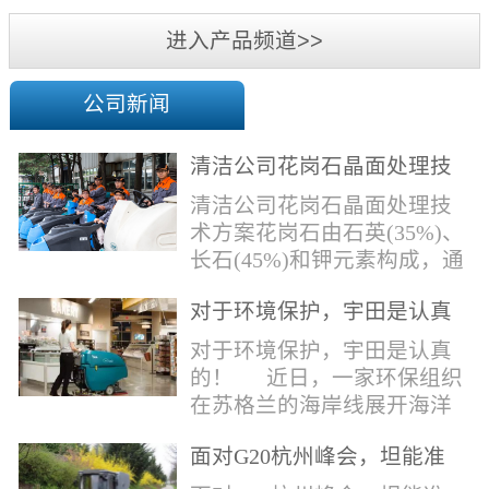
机
进入产品频道>>
公司新闻
清洁公司花岗石晶面处理技
术方案
清洁公司花岗石晶面处理技
术方案花岗石由石英(35%)、
长石(45%)和钾元素构成，通
常颜色为暗色，有的花岗岩
对于环境保护，宇田是认真
含有极少量的方解石，表面
的！
能看出具有矿物颗粒的结晶
对于环境保护，宇田是认真
体，硬度比大理石硬，硬度
的！ 近日，一家环保组织
在6.5左右。维护比大理石容
在苏格兰的海岸线展开海洋
易，但也有空隙，也会受污
污染的研究工作，记录下海
染，花岗石的种类根据石英,
面对G20杭州峰会，坦能准
洋塑料垃圾对英国海洋生物
云母和长石的占有比类而不
备好了！
所带来的影响。他们发现至