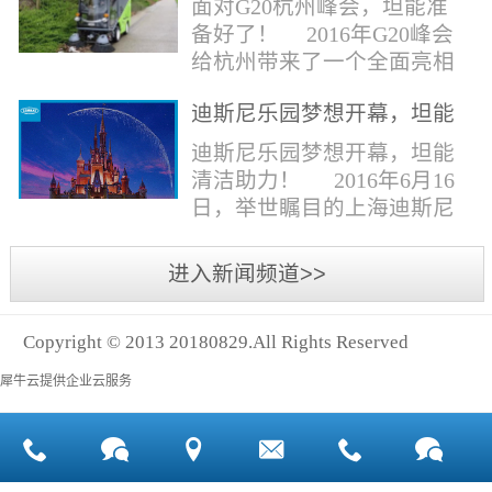
面对G20杭州峰会，坦能准
同。清洁公司花岗石晶面处
少有30个海滩存在塑料污染
备好了！ 2016年G20峰会
理技术方案有如下要点：
的情况。 该组织发动当地
给杭州带来了一个全面亮相
一、清洁设备、工具石材翻
的民众参与到清理垃圾的行
世界的机会,也是杭州接受全
新机、石材晶面处理机、吸
动中，希望以此提高公众对
迪斯尼乐园梦想开幕，坦能
球国际组织和世界人民检阅
水吸尘器、吹风机、花岗
海洋塑料垃圾污染的重视。
清洁助力！
的一次大考。多国元首齐聚
迪斯尼乐园梦想开幕，坦能
石...
理想中，大海...
杭州，在欣赏美丽西湖景色
清洁助力！ 2016年6月16
的同事，第一印象就是杭州
日，举世瞩目的上海迪斯尼
的城市整洁形象。 奥体博
乐园正式开园！米奇大街、
览城是本次峰会举办的核心
奇想花园、探险岛、宝藏
进入新闻频道>>
区域，主要囊括了奥体中
湾、明日世界和梦幻世界，
心、国际博览中心、超高层
六大主题园区将在同一天揭
双塔酒店和地铁上盖物业，
Copyright © 2013 20180829.All Rights Reserved
开神秘面纱。根据迪斯尼官
面...
方数据，迪斯尼开园客流将
犀牛云提供企业云服务
达到1000万人次，首年客流
将突破2500万人次，成为全
球接待人数最多的迪斯尼乐
园！ 位于浦东新区川...